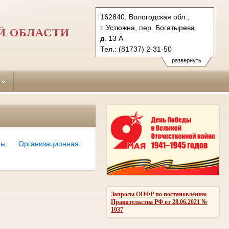
162840, Вологодская обл.,
г. Устюжна, пер. Богатырева,
Й ОБЛАСТИ
д. 13 А
Тел.: (81737) 2-31-50
ustuzhensky.vld@sudrf.ru
развернуть
ны
Организационная
Запросы ОПФР по постановлению
Правительства РФ от 28.06.2021 №
1037